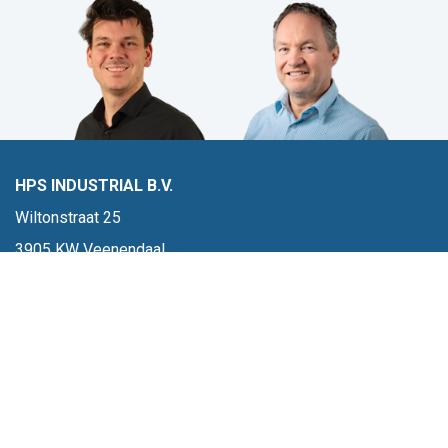
HPS INDUSTRIAL B.V.
Wiltonstraat 25
3905 KW Veenendaal
© 2023 HPS Industrial |
Algemene voorwaarden
|
Privacyverklaring
|
Cookies
VOLG JE ONS AL?