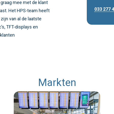
 graag mee met de klant
033 277 
 past. Het HPS-team heeft
zijn van al de laatste
’s, TFT-displays en
klanten
Markten