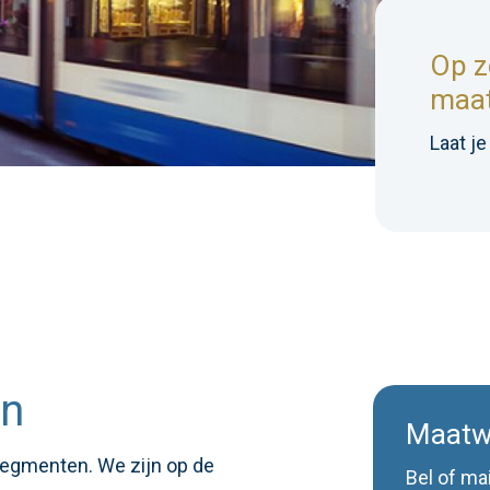
Op z
maat
Laat j
en
Maatw
tsegmenten. We zijn op de
Bel of ma