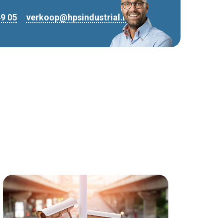
49 05
verkoop@hpsindustrial.nl