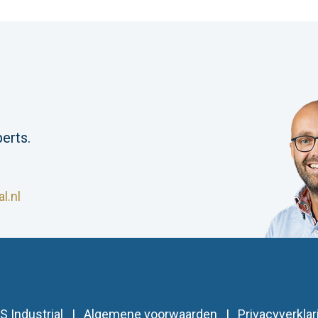
erts.
l.nl
S Industrial |
Algemene voorwaarden
|
Privacyverklar