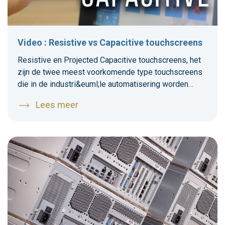
Video : Resistive vs Capacitive touchscreens
Resistive en Projected Capacitive touchscreens, het
zijn de twee meest voorkomende type touchscreens
die in de industri&euml;le automatisering worden
gebruikt. Maar wat is daadwerkelijk het verschil
Lees meer
tussen deze twee vormen? En waar worden ze het
meest toegepast? Bart Koenraad laat het zien in deze
video.