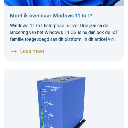
Moet ik over naar Windows 11 IoT?
Windows 11 IoT Enterprise is live! Drie jaar na de
lancering van het Windows 11 OS is nu dan ook de IoT
familie toegevoegd aan dit platform. In dit artikel vind
je meer informatie over de verschillen en
Lees meer
overeenkomsten met de vorige Windows 10 IoT
Enterprise 2021 versie.