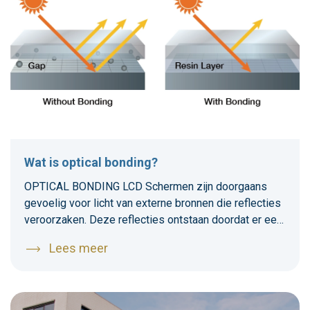
Wat is optical bonding?
OPTICAL BONDING LCD Schermen zijn doorgaans
gevoelig voor licht van externe bronnen die reflecties
veroorzaken. Deze reflecties ontstaan doordat er een
luchtlaag aanwezig is tussen het front en het LCD
Lees meer
scherm. Het licht uit een externe lichtbron wordt door
deze luchtlaag opgebroken en reflecteert via het LCD
scherm terug naar de gebruiker. Dit werkt ook de
andere kant op, het licht vanuit het LCD scherm wordt