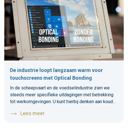
De industrie loopt langzaam warm voor
touchscreens met Optical Bonding
In de scheepvaart en de voedselindustrie zien we
steeds meer specifieke uitdagingen met betrekking
tot werkomgevingen. U kunt hierbij denken aan koude
of vochtige werkomgevingen waar bijvoorbeeld
Lees meer
condens een grote rol speelt, zeker als de schermen
gereinigd dienen te worden met heet water. Ook zijn