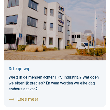
door diezelfde luchtlaag ook gebroken. Dit resulteert
in een verminderde helderheid, contrastverlies en
verslechterde kijkhoek. Optical bonding is een
techniek die mede deze problemen oplost.
Dit zijn wij
Wie zijn de mensen achter HPS Industrial? Wat doen
we eigenlijk precies? En waar worden we elke dag
enthousiast van?
Lees meer