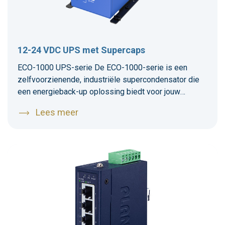
12-24 VDC UPS met Supercaps
ECO-1000 UPS-serie De ECO-1000-serie is een
zelfvoorzienende, industriële supercondensator die
een energieback-up oplossing biedt voor jouw
computers en andere IIoT-apparaten. De ECO-1000-
Lees meer
serie zorgt voor energieredundantie tegen
onverwachte stroomuitval wanneer computers worden
ingezet in een afgelegen en mobiele omgeving en in
de veeleisende ‘edge-omgeving’.