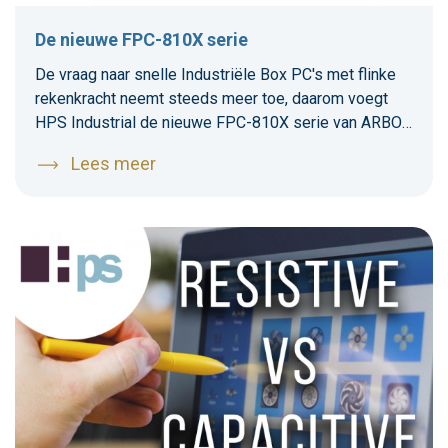
De nieuwe FPC-810X serie
De vraag naar snelle Industriële Box PC's met flinke
rekenkracht neemt steeds meer toe, daarom voegt
HPS Industrial de nieuwe FPC-810X serie van ARBOR
Technology Corp. toe aan de product
Lees meer
portfolio. De FPC-8100 is een fanless robuuste
Industriële Box PC die de laatste Intel® Core™
i9/i7/i5/i3 processoren ondersteunt op het nieuwe
Intel® 10e generatie Comet Lake platform.