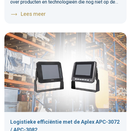
over producten en technologieën die nog niet op de
markt zijn verschenen. Elkhart Lake is zo’n codenaam,
Lees meer
vernoemd naar het toeristendorp in Wisconsin, USA
Logistieke efficiëntie met de Aplex APC-3072
/ APC-3082