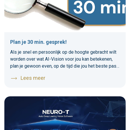
Plan je 30 min. gesprek!
Als je snel en persoonlijk op de hoogte gebracht wilt
worden over wat AI-Vision voor jou kan betekenen,
plan je gewoon even, op de tijd die jou het beste past,
een korte TEAMS-meeting in.1 van onze collega;s kan
Lees meer
je bijpraten over de mogelijkheden of meteen je
vragen beantwoorden.