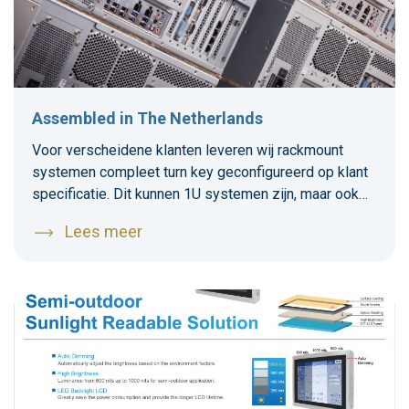
Assembled in The Netherlands
Voor verscheidene klanten leveren wij rackmount
systemen compleet turn key geconfigureerd op klant
specificatie. Dit kunnen 1U systemen zijn, maar ook
2U, 3U en 4U systemen worden veel gevraagd. Deze
Lees meer
systemen worden in verschillende omgevingen
ingezet, bijvoorbeeld voor besturingen, AI, image
processing en data storage maar ook in
kantooromgevingen.