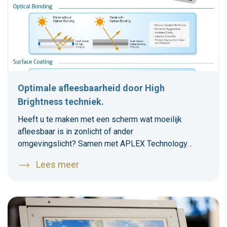
Optimale afleesbaarheid door High
Brightness techniek.
Heeft u te maken met een scherm wat moeilijk
afleesbaar is in zonlicht of ander
omgevingslicht? Samen met APLEX Technology
leveren we Panel PC's en TFT oplossingen met een
Lees meer
optimale afleesbaarheid. Dit bereiken we door het
toepassen van auto dimming en een high brightness
LCD-panel waarbij de helderheid van het scherm
automatisch wordt aangepast aan de omgevingslicht.