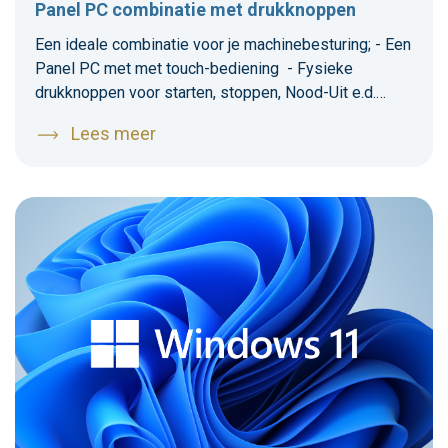
Panel PC combinatie met drukknoppen
Een ideale combinatie voor je machinebesturing; - Een
Panel PC met met touch-bediening - Fysieke
drukknoppen voor starten, stoppen, Nood-Uit e.d.
Diverse handige accesoires beschikbaar zoals
Lees meer
handgrepen, toetsenbord-houder en 'swing-arm'
montage.