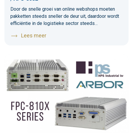
Door de snelle groei van online webshops moeten
pakketten steeds sneller de deur uit, daardoor wordt
efficiëntie in de logistieke sector steeds
belangrijker. Om het hele logistieke proces snel en
Lees meer
foutloos te laten verlopen worden heftruck terminals
ingezet.