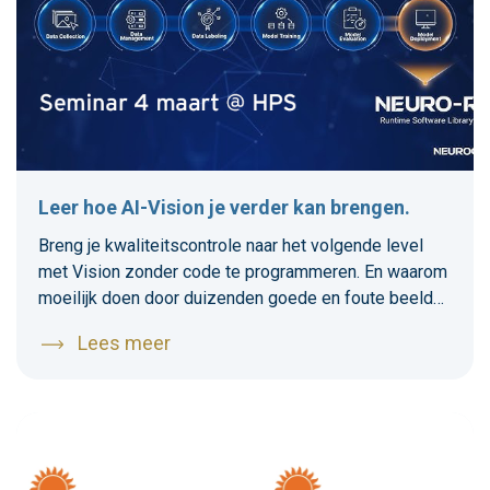
Leer hoe AI-Vision je verder kan brengen.
Breng je kwaliteitscontrole naar het volgende level
met Vision zonder code te programmeren. En waarom
moeilijk doen door duizenden goede en foute beelden
in te leren die je uren of soms dagen kosten? Met de
Lees meer
eenvoudige software van Neurocle is een Vision-
project snel en eenvoudig te realiseren. Geef je op
voor het gratis seminar