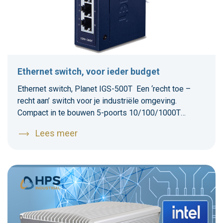
Ethernet switch, voor ieder budget
Ethernet switch, Planet IGS-500T Een ‘recht toe –
recht aan’ switch voor je industriële omgeving.
Compact in te bouwen 5-poorts 10/100/1000T
Gigabit Ethernet Switch. Met redundante voeding van
Lees meer
9-48 VDC of 24V AC. Stevige behuizing voor wand-
of DIN-rail montage. Lees hier meer.