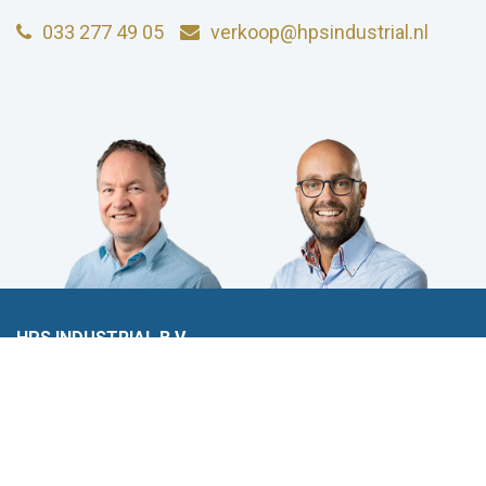
033 277 49 05
verkoop@hpsindustrial.nl
HPS INDUSTRIAL B.V.
Wiltonstraat 25
3905 KW Veenendaal
© 2023 HPS Industrial |
Algemene voorwaarden
|
Privacyverklaring
|
Cookies