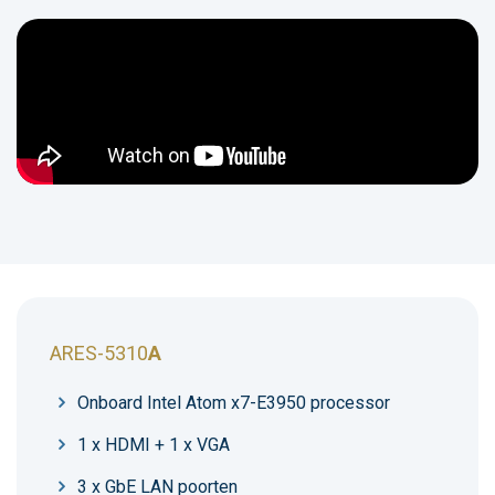
ARES-5310
A
Onboard Intel Atom x7-E3950 processor
1 x HDMI + 1 x VGA
3 x GbE LAN poorten