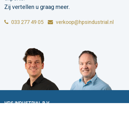
Zij vertellen u graag meer.
033 277 49 05
verkoop@hpsindustrial.nl
HPS INDUSTRIAL B.V.
Wiltonstraat 25
3905 KW Veenendaal