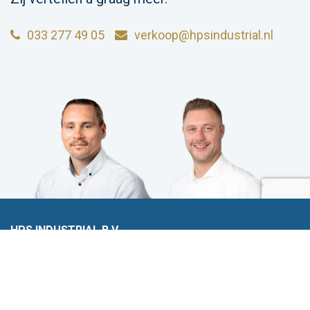
033 277 49 05
verkoop@hpsindustrial.nl
HPS INDUSTRIAL B.V.
Wiltonstraat 25
3905 KW Veenendaal
© 2023 HPS Industrial |
Algemene voorwaarden
|