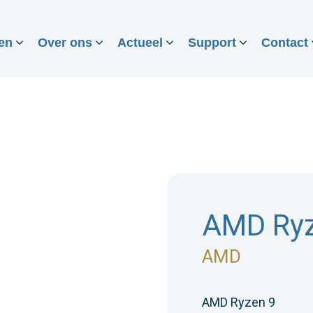
en
Over ons
Actueel
Support
Contact
AMD Ryz
AMD
AMD Ryzen 9