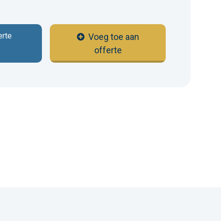
erte
Voeg toe aan
offerte