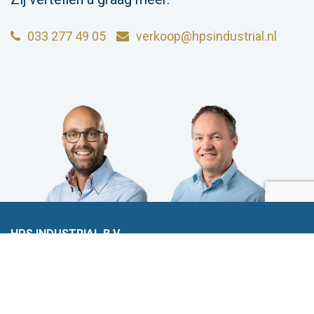
033 277 49 05
verkoop@hpsindustrial.nl
HPS INDUSTRIAL B.V.
Wiltonstraat 25
3905 KW Veenendaal
© 2023 HPS Industrial |
Algemene voorwaarden
|