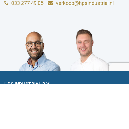
033 277 49 05
verkoop@hpsindustrial.nl
HPS INDUSTRIAL B.V.
Wiltonstraat 25
3905 KW Veenendaal
© 2023 HPS Industrial |
Algemene voorwaarden
|
Privacyverklaring
|
Cookies