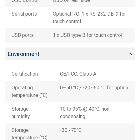
OSD Control
OSD on rear side
Serial ports
Optional I/O: 1 x RS-232 DB-9 for
touch control
USB ports
1 x USB type B for touch control
Environment
Certification
CE/FCC, Class A
Operating
0~50 °C / -20~60 °C for option
temperature (°C)
Storage
10 to 95% @ 40°C, non-
humidity
condensing
Storage
-30~70°C
temperature (°C)