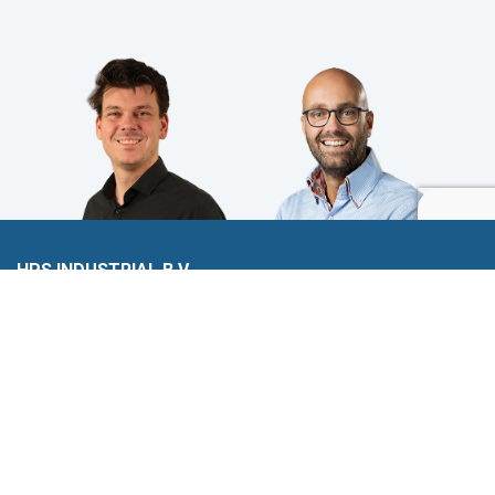
HPS INDUSTRIAL B.V.
Wiltonstraat 25
3905 KW Veenendaal
© 2023 HPS Industrial |
Algemene voorwaarden
|
Privacyverklaring
|
Cookies
VOLG JE ONS AL?