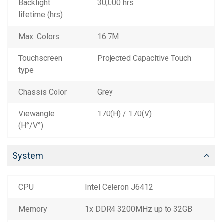
Backlight
30,000 hrs
lifetime (hrs)
Max. Colors
16.7M
Touchscreen
Projected Capacitive Touch
type
Chassis Color
Grey
Viewangle
170(H) / 170(V)
(H°/V°)
System
CPU
Intel Celeron J6412
Memory
1x DDR4 3200MHz up to 32GB