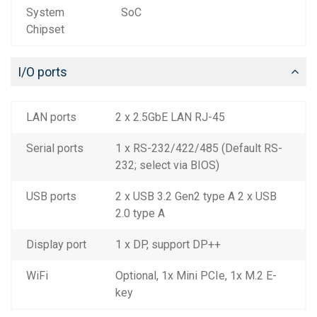
System
SoC
Chipset
I/O ports
LAN ports
2 x 2.5GbE LAN RJ-45
Serial ports
1 x RS-232/422/485 (Default RS-
232; select via BIOS)
USB ports
2 x USB 3.2 Gen2 type A 2 x USB
2.0 type A
Display port
1 x DP, support DP++
WiFi
Optional, 1x Mini PCIe, 1x M.2 E-
key