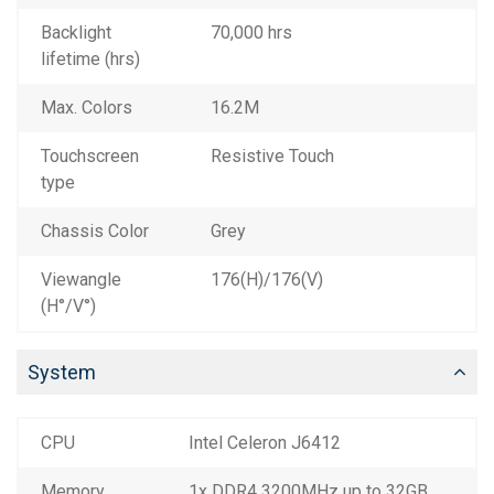
Backlight
70,000 hrs
lifetime (hrs)
Max. Colors
16.2M
Touchscreen
Resistive Touch
type
Chassis Color
Grey
Viewangle
176(H)/176(V)
(H°/V°)
System
CPU
Intel Celeron J6412
Memory
1x DDR4 3200MHz up to 32GB