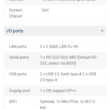
System
SoC
Chipset
I/O ports
LAN ports
2 x 2.5GbE LAN RJ-45
Serial ports
1 x RS-232/422/485 (Default RS-
232; select via BIOS)
USB ports
2 x USB 3.2 Gen2 type A 2 x USB
2.0 type A
Display port
1 x DP, support DP++
WiFi
Optional, 1x Mini PCIe, 1x M.2 E-
key