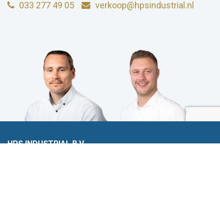
033 277 49 05
verkoop@hpsindustrial.nl
HPS INDUSTRIAL B.V.
Wiltonstraat 25
3905 KW Veenendaal
© 2023 HPS Industrial |
Algemene voorwaarden
|
Privacyverklaring
|
Cookies