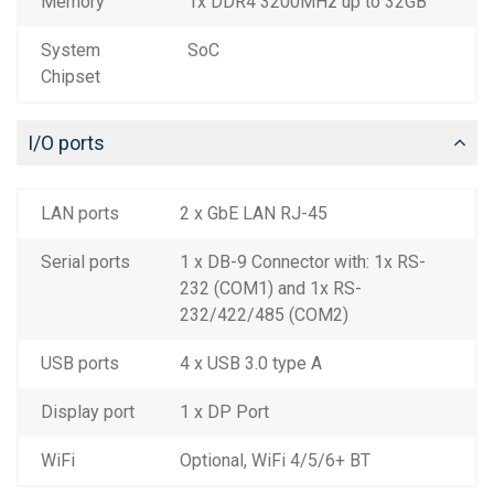
Memory
1x DDR4 3200MHz up to 32GB
System
SoC
Chipset
I/O ports
LAN ports
2 x GbE LAN RJ-45
Serial ports
1 x DB-9 Connector with: 1x RS-
232 (COM1) and 1x RS-
232/422/485 (COM2)
USB ports
4 x USB 3.0 type A
Display port
1 x DP Port
WiFi
Optional, WiFi 4/5/6+ BT