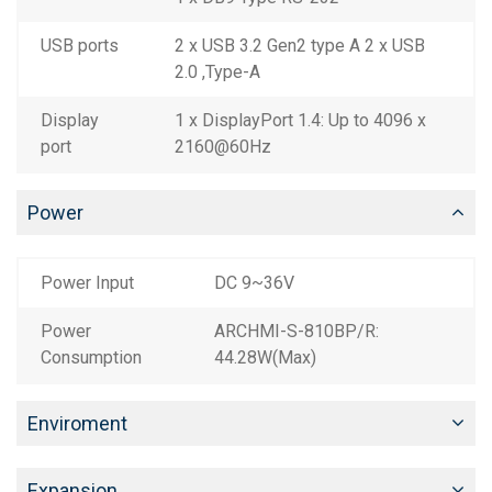
USB ports
2 x USB 3.2 Gen2 type A 2 x USB
2.0 ,Type-A
Display
1 x DisplayPort 1.4: Up to 4096 x
port
2160@60Hz
Power
Power Input
DC 9~36V
Power
ARCHMI-S-810BP/R:
Consumption
44.28W(Max)
Enviroment
Expansion