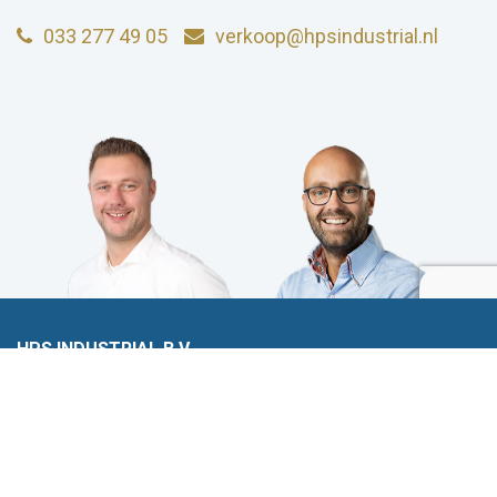
033 277 49 05
verkoop@hpsindustrial.nl
HPS INDUSTRIAL B.V.
Wiltonstraat 25
3905 KW Veenendaal
© 2023 HPS Industrial |
Algemene voorwaarden
|
Privacyverklaring
|
Cookies