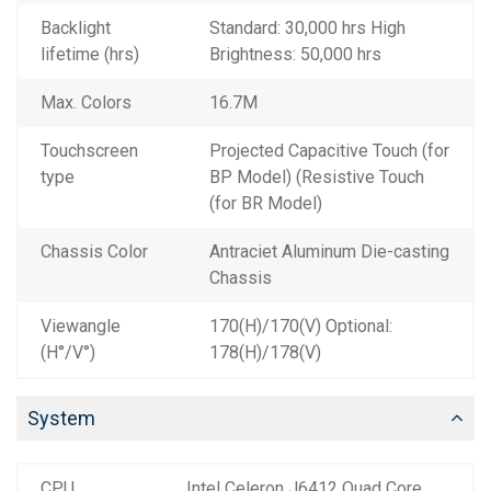
Backlight
Standard: 30,000 hrs High
lifetime (hrs)
Brightness: 50,000 hrs
Max. Colors
16.7M
Touchscreen
Projected Capacitive Touch (for
type
BP Model) (Resistive Touch
(for BR Model)
Chassis Color
Antraciet Aluminum Die-casting
Chassis
Viewangle
170(H)/170(V) Optional:
(H°/V°)
178(H)/178(V)
System
CPU
Intel Celeron J6412 Quad Core