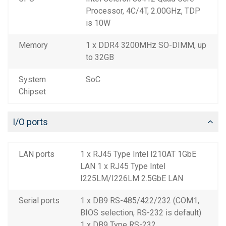
Processor, 4C/4T, 2.00GHz, TDP
is 10W
Memory
1 x DDR4 3200MHz SO-DIMM, up
to 32GB
System
SoC
Chipset
I/O ports
LAN ports
1 x RJ45 Type Intel I210AT 1GbE
LAN 1 x RJ45 Type Intel
I225LM/I226LM 2.5GbE LAN
Serial ports
1 x DB9 RS-485/422/232 (COM1,
BIOS selection, RS-232 is default)
1 x DB9 Type RS-232