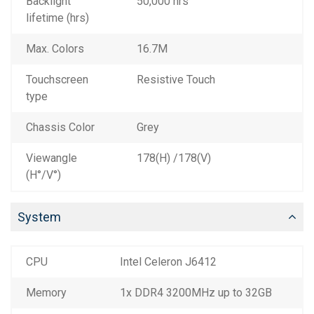
Backlight
50,000 hrs
lifetime (hrs)
Max. Colors
16.7M
Touchscreen
Resistive Touch
type
Chassis Color
Grey
Viewangle
178(H) /178(V)
(H°/V°)
System
CPU
Intel Celeron J6412
Memory
1x DDR4 3200MHz up to 32GB