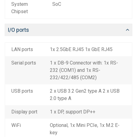
System
SoC
Chipset
I/O ports
LAN ports
1x 2.5GbE RJ45 1x GbE RJ45
Serial ports
1 x DB-9 Connector with: 1x RS-
232 (COM1) and 1x RS-
232/422/485 (COM2)
USB ports
2 x USB 3.2 Gen2 type A 2 x USB
2.0 type A
Display port
1 x DP, support DP++
WiFi
Optional, 1x Mini PCIe, 1x M.2 E-
key