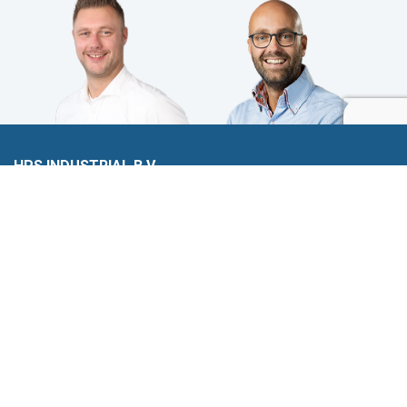
HPS INDUSTRIAL B.V.
Wiltonstraat 25
3905 KW Veenendaal
© 2023 HPS Industrial |
Algemene voorwaarden
|
Privacyverklaring
|
Cookies
VOLG JE ONS AL?