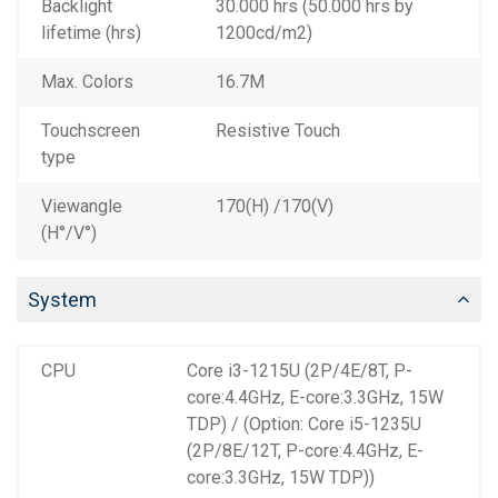
Backlight
30.000 hrs (50.000 hrs by
lifetime (hrs)
1200cd/m2)
Max. Colors
16.7M
Touchscreen
Resistive Touch
type
Viewangle
170(H) /170(V)
(H°/V°)
System
CPU
Core i3-1215U (2P/4E/8T, P-
core:4.4GHz, E-core:3.3GHz, 15W
TDP) / (Option: Core i5-1235U
(2P/8E/12T, P-core:4.4GHz, E-
core:3.3GHz, 15W TDP))