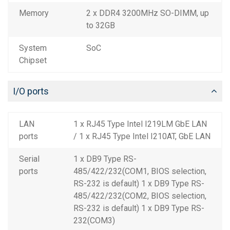
Memory
2 x DDR4 3200MHz SO-DIMM, up
to 32GB
System
SoC
Chipset
I/O ports
LAN
1 x RJ45 Type Intel I219LM GbE LAN
ports
/ 1 x RJ45 Type Intel I210AT, GbE LAN
Serial
1 x DB9 Type RS-
ports
485/422/232(COM1, BIOS selection,
RS-232 is default) 1 x DB9 Type RS-
485/422/232(COM2, BIOS selection,
RS-232 is default) 1 x DB9 Type RS-
232(COM3)