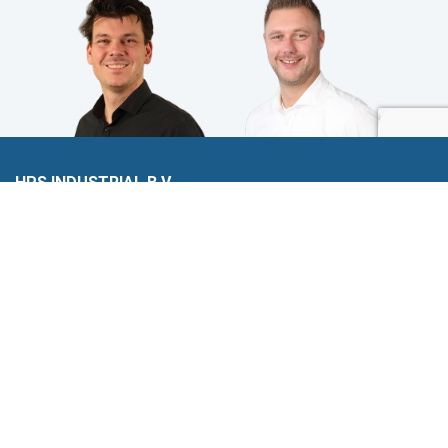
HPS INDUSTRIAL B.V.
Wiltonstraat 25
3905 KW Veenendaal
© 2023 HPS Industrial |
Algemene voorwaarden
|
Privacyverklaring
|
Cookies
VOLG JE ONS AL?