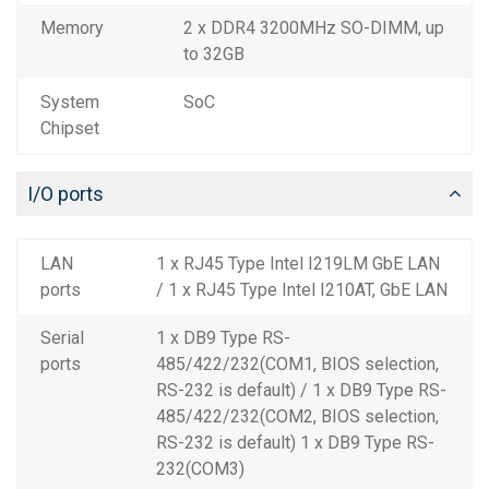
Memory
2 x DDR4 3200MHz SO-DIMM, up
to 32GB
System
SoC
Chipset
I/O ports
LAN
1 x RJ45 Type Intel I219LM GbE LAN
ports
/ 1 x RJ45 Type Intel I210AT, GbE LAN
Serial
1 x DB9 Type RS-
ports
485/422/232(COM1, BIOS selection,
RS-232 is default) / 1 x DB9 Type RS-
485/422/232(COM2, BIOS selection,
RS-232 is default) 1 x DB9 Type RS-
232(COM3)