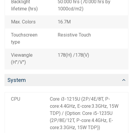
Backlight
50.000 hrs (70.000 hrs by
lifetime (hrs)
1000cd/m2)
Max. Colors
16.7M
Touchscreen
Resistive Touch
type
Viewangle
178(H) /178(V)
(H°/V°)
System
CPU
Core i3-1215U (2P/4E/8T, P-
core:4.4GHz, E-core:3.3GHz, 15W
TDP) / (Option: Core i5-1235U
(2P/8E/12T, P-core:4.4GHz, E-
core:3.3GHz, 15W TDP))