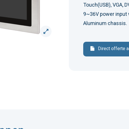
Touch(USB), VGA, DV
9~36V power input w
Aluminum chassis.
Direct offerte 