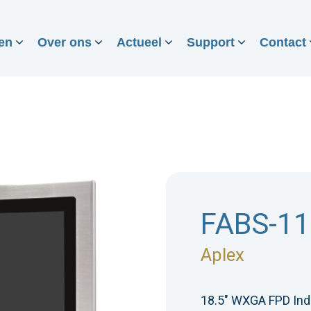
en
Over ons
Actueel
Support
Contact
FABS-1
Aplex
18.5" WXGA FPD Indu