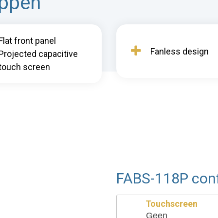
appen
Flat front panel
Fanless design
Projected capacitive
touch screen
FABS-118P conf
Touchscreen
Geen