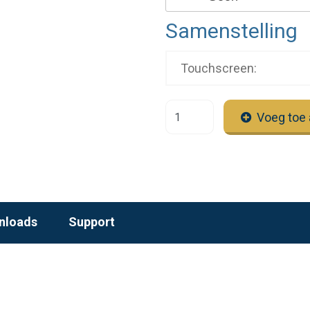
Samenstelling
Touchscreen:
Voeg toe 
nloads
Support