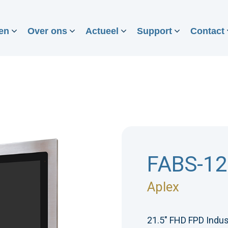
en
Over ons
Actueel
Support
Contact
FABS-1
Aplex
21.5" FHD FPD Indust