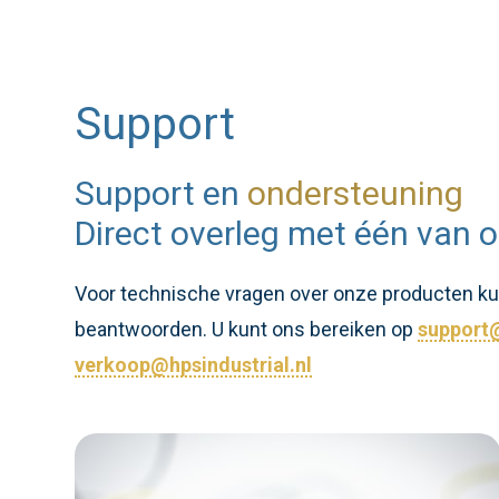
Support
Support en
ondersteuning
Direct overleg met één van o
Voor technische vragen over onze producten kunt
beantwoorden. U kunt ons bereiken op
support@
verkoop@hpsindustrial.nl