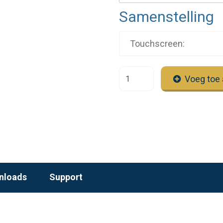
Samenstelling
Touchscreen:
Voeg toe 
nloads
Support