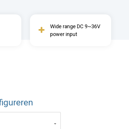
Wide range DC 9~36V
power input
igureren