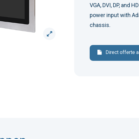
VGA, DVI, DP, and H
power input with Ad
chassis.
Direct offerte 