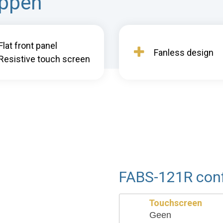
appen
Flat front panel
Fanless design
Resistive touch screen
FABS-121R conf
Touchscreen
Geen