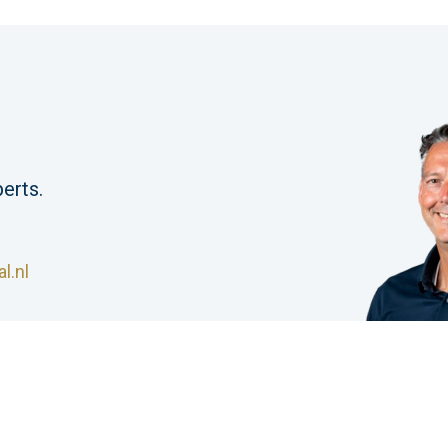
erts.
l.nl
S Industrial |
Algemene voorwaarden
|
Privacyverklar