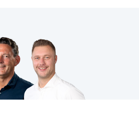
VOLG JE ONS AL?
ing
|
Cookies