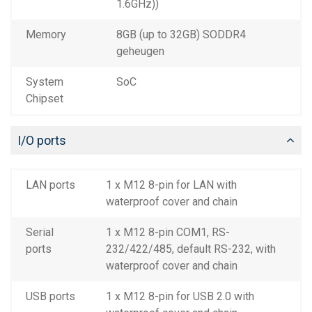
1.6GHz))
Memory
8GB (up to 32GB) SODDR4
geheugen
System
SoC
Chipset
I/O ports
LAN ports
1 x M12 8-pin for LAN with
waterproof cover and chain
Serial
1 x M12 8-pin COM1, RS-
ports
232/422/485, default RS-232, with
waterproof cover and chain
USB ports
1 x M12 8-pin for USB 2.0 with