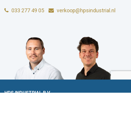
033 277 49 05
verkoop@hpsindustrial.nl
HPS INDUSTRIAL B.V.
Wiltonstraat 25
3905 KW Veenendaal
© 2023 HPS Industrial |
Algemene voorwaarden
|
Privacyverklaring
|
Cookies