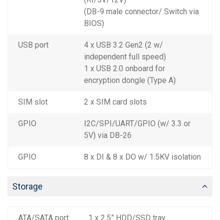
(DB-9 male connector/ Switch via
BIOS)
USB port
4 x USB 3.2 Gen2 (2 w/
independent full speed)
1 x USB 2.0 onboard for
encryption dongle (Type A)
SIM slot
2 x SIM card slots
GPIO
I2C/SPI/UART/GPIO (w/ 3.3 or
5V) via DB-26
GPIO
8 x DI & 8 x DO w/ 1.5KV isolation
Storage
ATA/SATA port
1 x 2.5” HDD/SSD tray