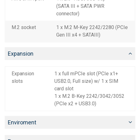
(SATA III + SATA PWR
connector)
M.2 socket
1 x M.2 M-Key 2242/2280 (PCIe
Gen III x4 + SATAIII)
Expansion
Expansion
1 x full mPCIe slot (PCIe x1+
slots
USB2.0, Full size) w/ 1 x SIM
card slot
1 x M.2 B-Key 2242/3042/3052
(PCIe x2 + USB3.0)
Enviroment