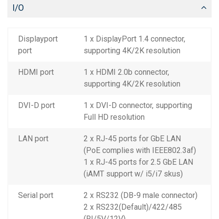
I/O
Displayport
1 x DisplayPort 1.4 connector,
port
supporting 4K/2K resolution
HDMI port
1 x HDMI 2.0b connector,
supporting 4K/2K resolution
DVI-D port
1 x DVI-D connector, supporting
Full HD resolution
LAN port
2 x RJ-45 ports for GbE LAN
(PoE complies with IEEE802.3af)
1 x RJ-45 ports for 2.5 GbE LAN
(iAMT support w/ i5/i7 skus)
Serial port
2 x RS232 (DB-9 male connector)
2 x RS232(Default)/422/485
(RI/5V/12V)