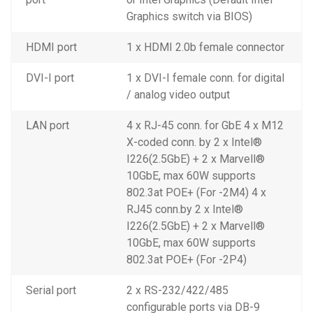
Graphics switch via BIOS)
HDMI port
1 x HDMI 2.0b female connector
DVI-I port
1 x DVI-I female conn. for digital
/ analog video output
LAN port
4 x RJ-45 conn. for GbE 4 x M12
X-coded conn. by 2 x Intel®
I226(2.5GbE) + 2 x Marvell®
10GbE, max 60W supports
802.3at POE+ (For -2M4) 4 x
RJ45 conn.by 2 x Intel®
I226(2.5GbE) + 2 x Marvell®
10GbE, max 60W supports
802.3at POE+ (For -2P4)
Serial port
2 x RS-232/422/485
configurable ports via DB-9