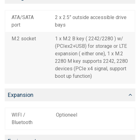
ATA/SATA
2 x 2.5” outside accessible drive
port
bays
M.2 socket
1 x M.2 B key ( 2242/2280 ) w/
(PCIex2+USB) for storage or LTE
expansion ( either one), 1 x M.2
2280 M key supports 2242, 2280
devices (PCIe x4 signal, support
boot up function)
Expansion
WIFI /
Optioneel
Bluetooth