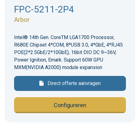
FPC-5211-2P4
Arbor
Intel® 14th Gen. CoreTM LGA1700 Processor,
R680E Chipset 4*COM, 8*USB 3.0, 4*GbE, 4*RJ45
POE(2*2.5GbE/2*10GbE), 16bit DIO DC 9~36V,
Power Ignition, Emark. Support 60W GPU
MXM(NVIDIA A2000) module expansion
Direct offerte aanvragen
Configureren