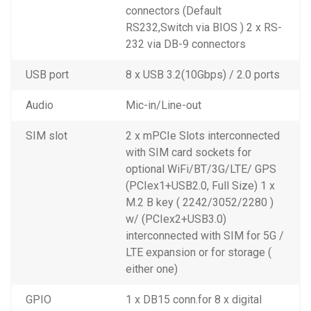
connectors (Default
RS232,Switch via BIOS ) 2 x RS-
232 via DB-9 connectors
USB port
8 x USB 3.2(10Gbps) / 2.0 ports
Audio
Mic-in/Line-out
SIM slot
2 x mPCIe Slots interconnected
with SIM card sockets for
optional WiFi/BT/3G/LTE/ GPS
(PCIex1+USB2.0, Full Size) 1 x
M.2 B key ( 2242/3052/2280 )
w/ (PCIex2+USB3.0)
interconnected with SIM for 5G /
LTE expansion or for storage (
either one)
GPIO
1 x DB15 conn.for 8 x digital