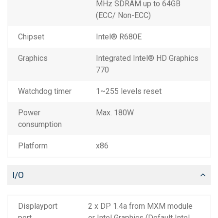
MHz SDRAM up to 64GB
(ECC/ Non-ECC)
Chipset
Intel® R680E
Graphics
Integrated Intel® HD Graphics
770
Watchdog timer
1~255 levels reset
Power
Max. 180W
consumption
Platform
x86
I/O
Displayport
2 x DP 1.4a from MXM module
port
or Intel Graphics (Default Intel