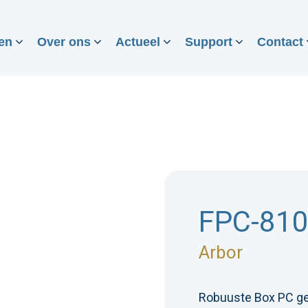
en
Over ons
Actueel
Support
Contact
FPC-81
Arbor
Robuuste Box PC ges