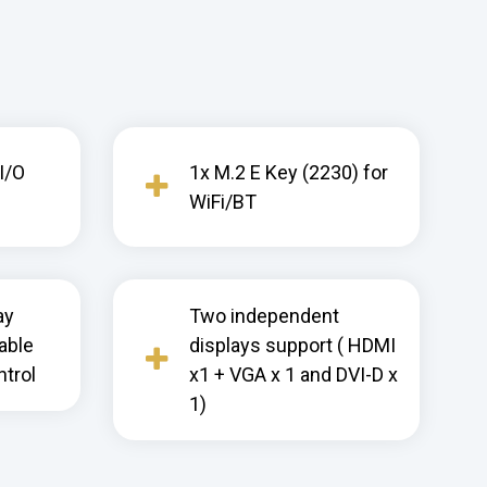
I/O
1x M.2 E Key (2230) for
WiFi/BT
ay
Two independent
rable
displays support ( HDMI
ntrol
x1 + VGA x 1 and DVI-D x
1)