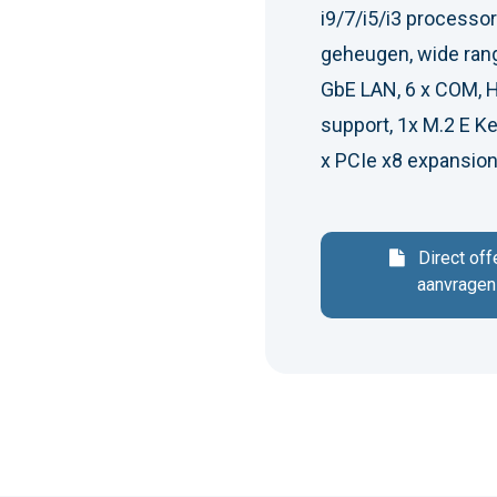
i9/7/i5/i3 process
geheugen, wide rang
GbE LAN, 6 x COM, 
support, 1x M.2 E Ke
x PCIe x8 expansion
Direct off
aanvragen