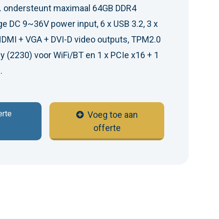
or. ondersteunt maximaal 64GB DDR4
e DC 9~36V power input, 6 x USB 3.2, 3 x
HDMI + VGA + DVI-D video outputs, TPM2.0
y (2230) voor WiFi/BT en 1 x PCIe x16 + 1
.
erte
Voeg toe aan
offerte