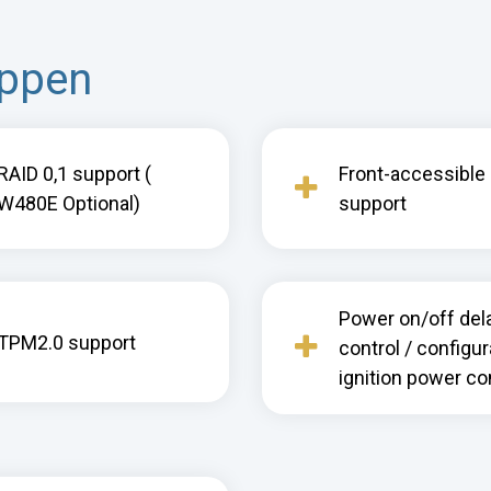
appen
RAID 0,1 support (
Front-accessible 
W480E Optional)
support
Power on/off del
TPM2.0 support
control / configu
ignition power co