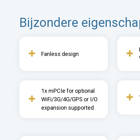
Bijzondere eigensch
Fanless design
1x mPCIe for optional
WiFi/3G/4G/GPS or I/O
expansion supported