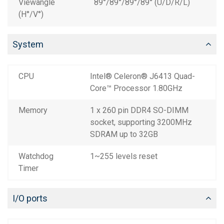
Viewangle
89°/89°/89°/89° (U/D/R/L)
(H°/V°)
System
CPU
Intel® Celeron® J6413 Quad-
Core™ Processor 1.80GHz
Memory
1 x 260 pin DDR4 SO-DIMM
socket, supporting 3200MHz
SDRAM up to 32GB
Watchdog
1~255 levels reset
Timer
I/O ports