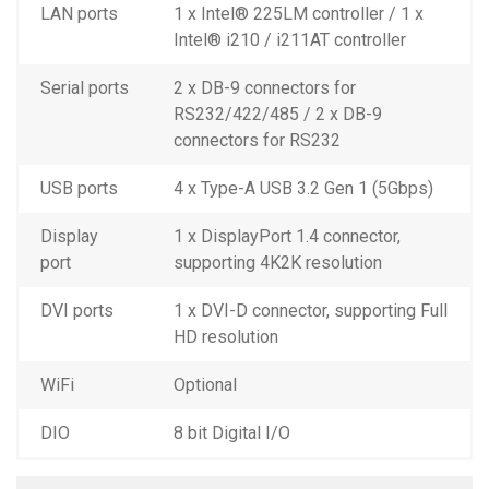
LAN ports
1 x Intel® 225LM controller / 1 x
Intel® i210 / i211AT controller
Serial ports
2 x DB-9 connectors for
RS232/422/485 / 2 x DB-9
connectors for RS232
USB ports
4 x Type-A USB 3.2 Gen 1 (5Gbps)
Display
1 x DisplayPort 1.4 connector,
port
supporting 4K2K resolution
DVI ports
1 x DVI-D connector, supporting Full
HD resolution
WiFi
Optional
DIO
8 bit Digital I/O