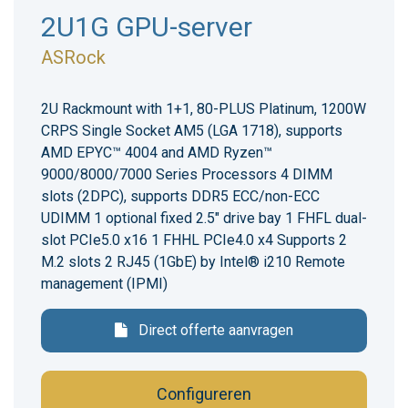
2U1G GPU-server
ASRock
2U Rackmount with 1+1, 80-PLUS Platinum, 1200W
CRPS Single Socket AM5 (LGA 1718), supports
AMD EPYC™ 4004 and AMD Ryzen™
9000/8000/7000 Series Processors 4 DIMM
slots (2DPC), supports DDR5 ECC/non-ECC
UDIMM 1 optional fixed 2.5" drive bay 1 FHFL dual-
slot PCIe5.0 x16 1 FHHL PCIe4.0 x4 Supports 2
M.2 slots 2 RJ45 (1GbE) by Intel® i210 Remote
management (IPMI)
Direct offerte aanvragen
Configureren