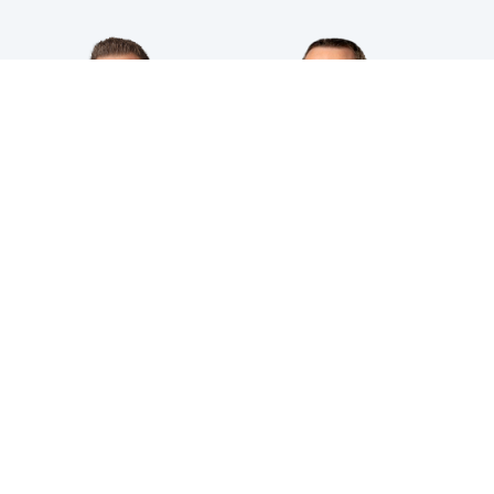
HPS INDUSTRIAL B.V.
Wiltonstraat 25
3905 KW Veenendaal
© 2023 HPS Industrial |
Algemene voorwaarden
|
Privacyverklaring
|
Cookies
VOLG JE ONS AL?