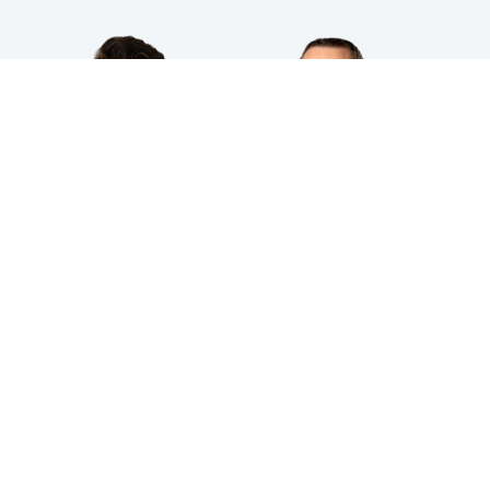
HPS INDUSTRIAL B.V.
Wiltonstraat 25
3905 KW Veenendaal
© 2023 HPS Industrial |
Algemene voorwaarden
|
Privacyverklaring
|
Cookies
VOLG JE ONS AL?