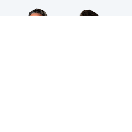
HPS INDUSTRIAL B.V.
Wiltonstraat 25
3905 KW Veenendaal
© 2023 HPS Industrial |
Algemene voorwaarden
|
Privacyverklaring
|
Cookies
VOLG JE ONS AL?