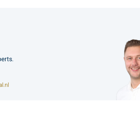
erts.
l.nl
S Industrial |
Algemene voorwaarden
|
Privacyverklar