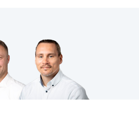
VOLG JE ONS AL?
ing
|
Cookies