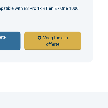
atible with E3 Pro 1k RT en E7 One 1000
erte
Voeg toe aan
offerte