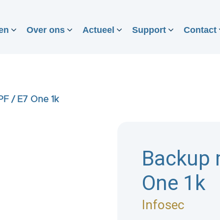
en
Over ons
Actueel
Support
Contact
F / E7 One 1k
Backup 
One 1k
Infosec