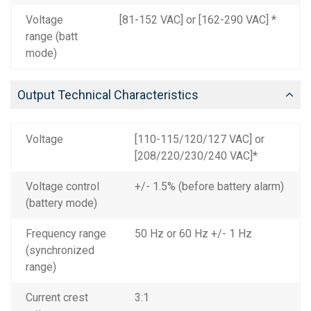
Voltage
[81-152 VAC] or [162-290 VAC] *
range (batt
mode)
Output Technical Characteristics
Voltage
[110-115/120/127 VAC] or
[208/220/230/240 VAC]*
Voltage control
+/- 1.5% (before battery alarm)
(battery mode)
Frequency range
50 Hz or 60 Hz +/- 1 Hz
(synchronized
range)
Current crest
3:1