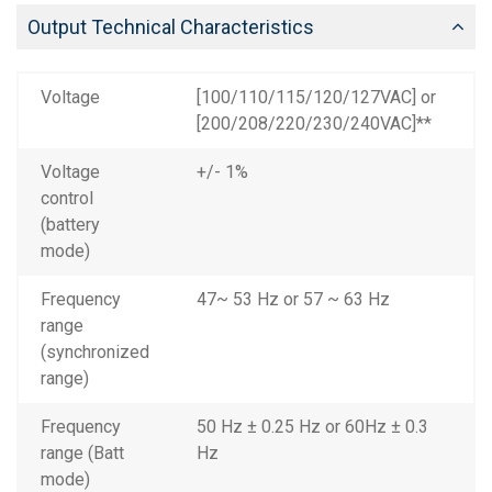
Output Technical Characteristics
Voltage
[100/110/115/120/127VAC] or
[200/208/220/230/240VAC]**
Voltage
+/- 1%
control
(battery
mode)
Frequency
47~ 53 Hz or 57 ~ 63 Hz
range
(synchronized
range)
Frequency
50 Hz ± 0.25 Hz or 60Hz ± 0.3
range (Batt
Hz
mode)