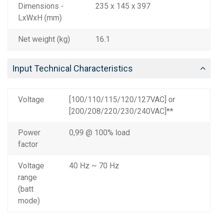
Dimensions -
235 x 145 x 397
LxWxH (mm)
Net weight (kg)
16.1
Input Technical Characteristics
Voltage
[100/110/115/120/127VAC] or
[200/208/220/230/240VAC]**
Power
0,99 @ 100% load
factor
Voltage
40 Hz ~ 70 Hz
range
(batt
mode)