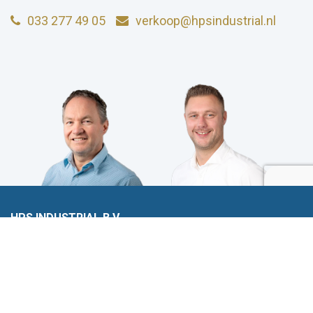
033 277 49 05
verkoop@hpsindustrial.nl
HPS INDUSTRIAL B.V.
Wiltonstraat 25
3905 KW Veenendaal
© 2023 HPS Industrial |
Algemene voorwaarden
|
Privacyverklaring
|
Cookies