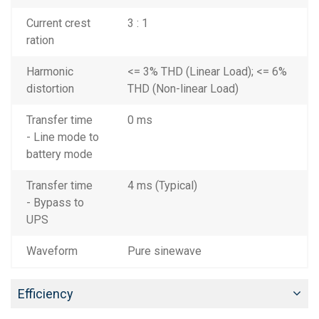
Current crest
3 : 1
ration
Harmonic
<= 3% THD (Linear Load); <= 6%
distortion
THD (Non-linear Load)
Transfer time
0 ms
- Line mode to
battery mode
Transfer time
4 ms (Typical)
- Bypass to
UPS
Waveform
Pure sinewave
Efficiency