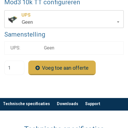
Mod3 10k TT configureren
UPS
Geen
Samenstelling
UPS:
Geen
Voeg toe aan offerte
Technische specificaties
Downloads
Support