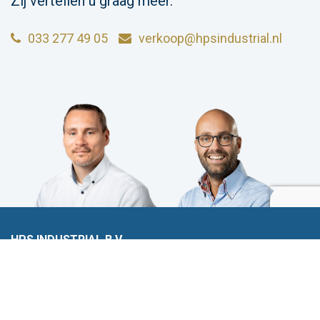
Zij vertellen u graag meer.
033 277 49 05
verkoop@hpsindustrial.nl
HPS INDUSTRIAL B.V.
Wiltonstraat 25
3905 KW Veenendaal
© 2023 HPS Industrial |
Algemene voorwaarden
|