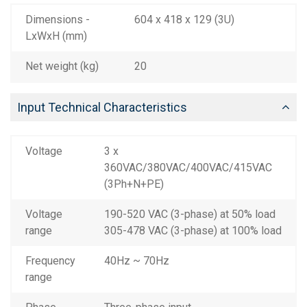
Dimensions -
604 x 418 x 129 (3U)
LxWxH (mm)
Net weight (kg)
20
Input Technical Characteristics
Voltage
3 x
360VAC/380VAC/400VAC/415VAC
(3Ph+N+PE)
Voltage
190-520 VAC (3-phase) at 50% load
range
305-478 VAC (3-phase) at 100% load
Frequency
40Hz ~ 70Hz
range