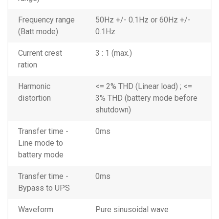
Frequency range
50Hz +/- 0.1Hz or 60Hz +/-
(Batt mode)
0.1Hz
Current crest
3 : 1 (max.)
ration
Harmonic
<= 2% THD (Linear load) ; <=
distortion
3% THD (battery mode before
shutdown)
Transfer time -
0ms
Line mode to
battery mode
Transfer time -
0ms
Bypass to UPS
Waveform
Pure sinusoidal wave