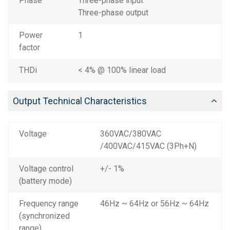
Phase
Three-phase input
Three-phase output
Power
1
factor
THDi
< 4% @ 100% linear load
Output Technical Characteristics
Voltage
360VAC/380VAC
/400VAC/415VAC (3Ph+N)
Voltage control
+/- 1%
(battery mode)
Frequency range
46Hz ~ 64Hz or 56Hz ~ 64Hz
(synchronized
range)