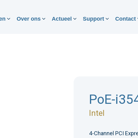
en
Over ons
Actueel
Support
Contact
PoE-i35
Intel
4-Channel PCI Expr