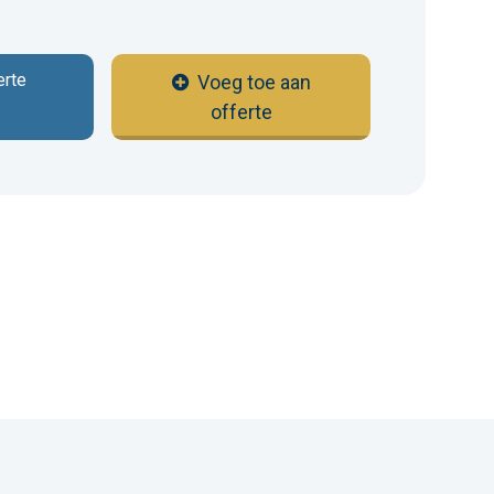
erte
Voeg toe aan
offerte