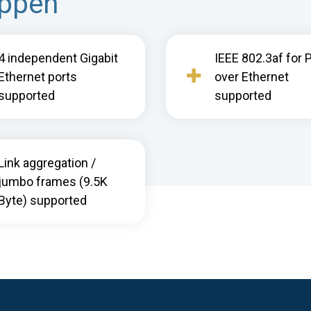
appen
4 independent Gigabit
IEEE 802.3af for
Ethernet ports
over Ethernet
supported
supported
Link aggregation /
jumbo frames (9.5K
Byte) supported