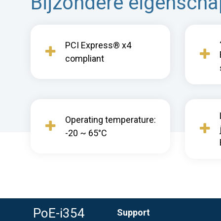
Bijzondere eigensch
PCI Express® x4
compliant
Operating temperature:
-20 ~ 65°C
PoE-i354
Support