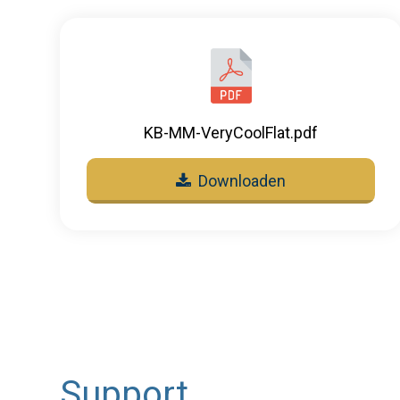
KB-MM-VeryCoolFlat.pdf
Downloaden
Support