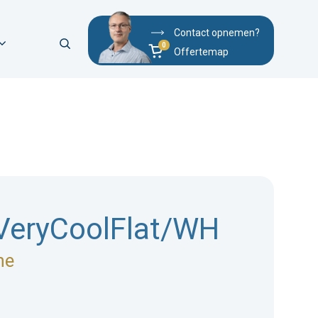
Contact opnemen?
Offertemap
eryCoolFlat/WH
ne