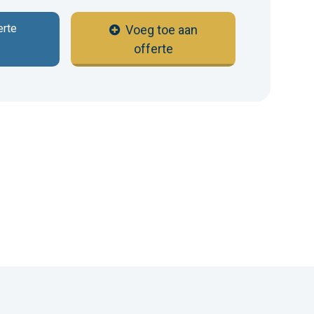
erte
Voeg toe aan
offerte