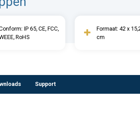
appen
Conform: IP 65, CE, FCC,
Formaat: 42 x 15,2
WEEE, RoHS
cm
wnloads
Support