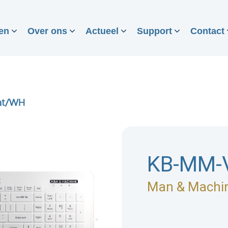
en
Over ons
Actueel
Support
Contact
at/WH
KB-MM-V
Man & Machi