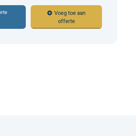
erte
Voeg toe aan
offerte