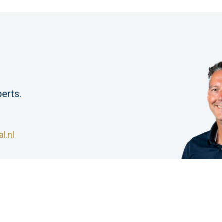
erts.
l.nl
S Industrial |
Algemene voorwaarden
|
Privacyverklar