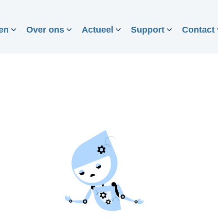
en
Over ons
Actueel
Support
Contact