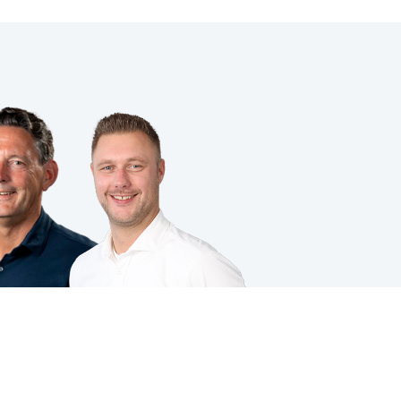
VOLG JE ONS AL?
ing
|
Cookies