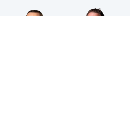
HPS INDUSTRIAL B.V.
Wiltonstraat 25
3905 KW Veenendaal
© 2023 HPS Industrial |
Algemene voorwaarden
|
Privacyverklaring
|
Cookies
VOLG JE ONS AL?