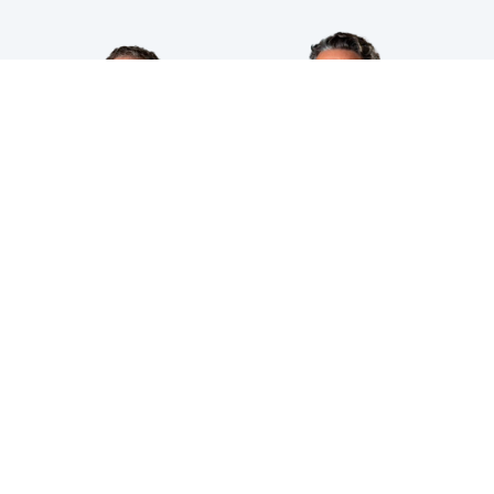
HPS INDUSTRIAL B.V.
Wiltonstraat 25
3905 KW Veenendaal
© 2023 HPS Industrial |
Algemene voorwaarden
|
Privacyverklaring
|
Cookies
VOLG JE ONS AL?