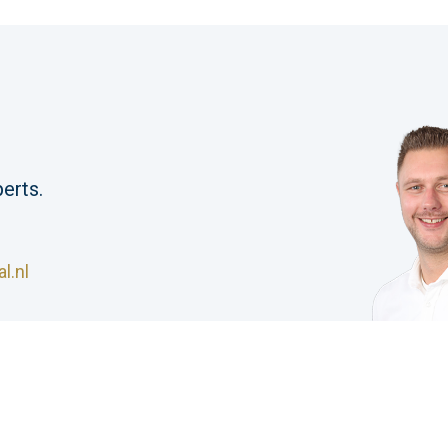
erts.
l.nl
S Industrial |
Algemene voorwaarden
|
Privacyverklar