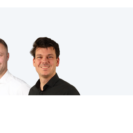
VOLG JE ONS AL?
ing
|
Cookies