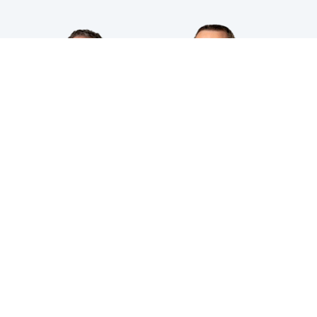
HPS INDUSTRIAL B.V.
Wiltonstraat 25
3905 KW Veenendaal
© 2023 HPS Industrial |
Algemene voorwaarden
|
Privacyverklaring
|
Cookies
VOLG JE ONS AL?