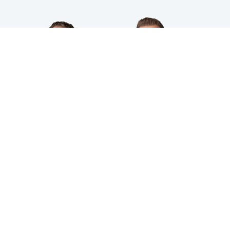
HPS INDUSTRIAL B.V.
Wiltonstraat 25
3905 KW Veenendaal
© 2023 HPS Industrial |
Algemene voorwaarden
|
Privacyverklaring
|
Cookies
VOLG JE ONS AL?