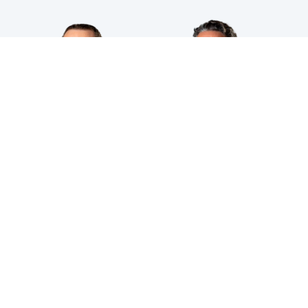
HPS INDUSTRIAL B.V.
Wiltonstraat 25
3905 KW Veenendaal
© 2023 HPS Industrial |
Algemene voorwaarden
|
Privacyverklaring
|
Cookies
VOLG JE ONS AL?