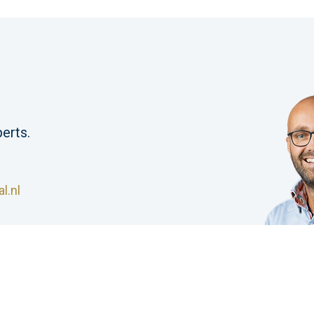
erts.
l.nl
S Industrial |
Algemene voorwaarden
|
Privacyverklar