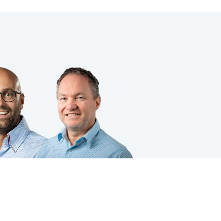
VOLG JE ONS AL?
ing
|
Cookies