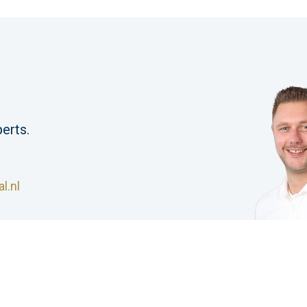
erts.
l.nl
S Industrial |
Algemene voorwaarden
|
Privacyverklar