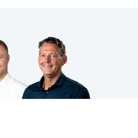
VOLG JE ONS AL?
ing
|
Cookies