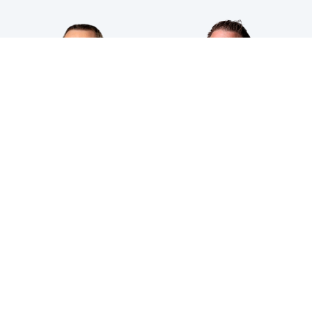
HPS INDUSTRIAL B.V.
Wiltonstraat 25
3905 KW Veenendaal
© 2023 HPS Industrial |
Algemene voorwaarden
|
Privacyverklaring
|
Cookies
VOLG JE ONS AL?