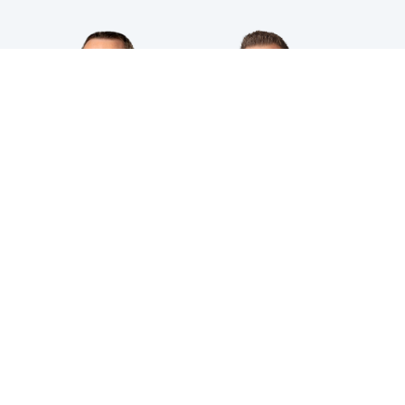
HPS INDUSTRIAL B.V.
Wiltonstraat 25
3905 KW Veenendaal
© 2023 HPS Industrial |
Algemene voorwaarden
|
Privacyverklaring
|
Cookies
VOLG JE ONS AL?