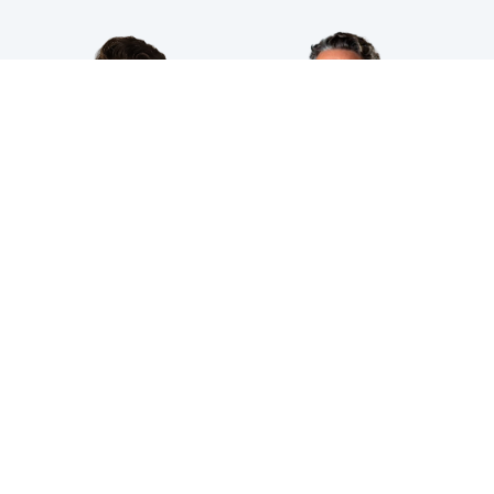
HPS INDUSTRIAL B.V.
Wiltonstraat 25
3905 KW Veenendaal
© 2023 HPS Industrial |
Algemene voorwaarden
|
Privacyverklaring
|
Cookies
VOLG JE ONS AL?