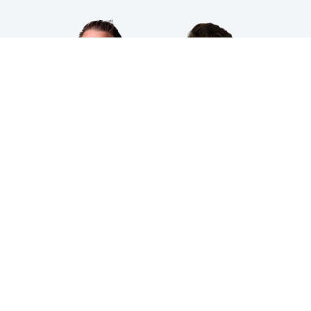
HPS INDUSTRIAL B.V.
Wiltonstraat 25
3905 KW Veenendaal
© 2023 HPS Industrial |
Algemene voorwaarden
|
Privacyverklaring
|
Cookies
VOLG JE ONS AL?