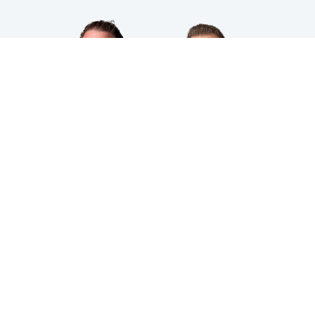
HPS INDUSTRIAL B.V.
Wiltonstraat 25
3905 KW Veenendaal
© 2023 HPS Industrial |
Algemene voorwaarden
|
Privacyverklaring
|
Cookies
VOLG JE ONS AL?